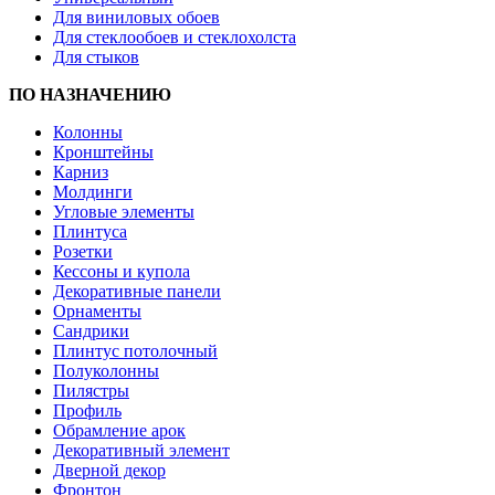
Для виниловых обоев
Для стеклообоев и стеклохолста
Для стыков
ПО НАЗНАЧЕНИЮ
Колонны
Кронштейны
Карниз
Молдинги
Угловые элементы
Плинтуса
Розетки
Кессоны и купола
Декоративные панели
Орнаменты
Сандрики
Плинтус потолочный
Полуколонны
Пилястры
Профиль
Обрамление арок
Декоративный элемент
Дверной декор
Фронтон