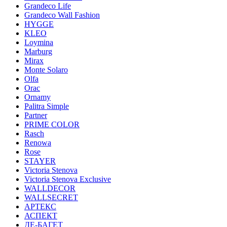
Grandeco Life
Grandeco Wall Fashion
HYGGE
KLEO
Loymina
Marburg
Mirax
Monte Solaro
Olfa
Orac
Ornamy
Palitra Simple
Partner
PRIME COLOR
Rasch
Renowa
Rose
STAYER
Victoria Stenova
Victoria Stenova Exclusive
WALLDECOR
WALLSECRET
АРТЕКС
АСПЕКТ
ДЕ-БАГЕТ