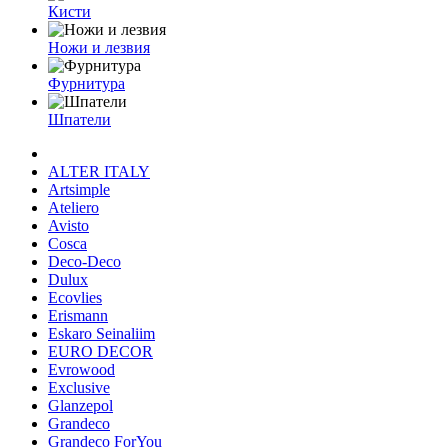
Кисти
Ножи и лезвия
Фурнитура
Шпатели
ALTER ITALY
Artsimple
Ateliero
Avisto
Cosca
Deco-Deco
Dulux
Ecovlies
Erismann
Eskaro Seinaliim
EURO DECOR
Evrowood
Exclusive
Glanzepol
Grandeco
Grandeco ForYou