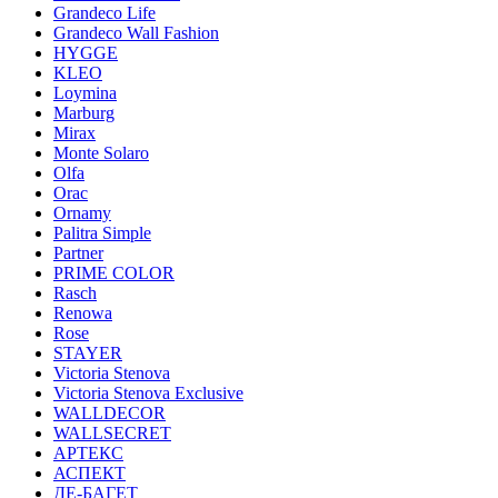
Grandeco Life
Grandeco Wall Fashion
HYGGE
KLEO
Loymina
Marburg
Mirax
Monte Solaro
Olfa
Orac
Ornamy
Palitra Simple
Partner
PRIME COLOR
Rasch
Renowa
Rose
STAYER
Victoria Stenova
Victoria Stenova Exclusive
WALLDECOR
WALLSECRET
АРТЕКС
АСПЕКТ
ДЕ-БАГЕТ