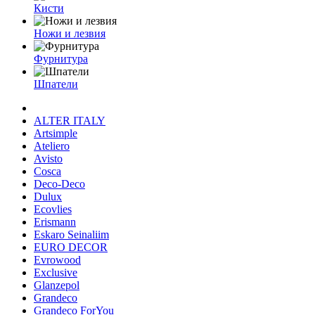
Кисти
Ножи и лезвия
Фурнитура
Шпатели
ALTER ITALY
Artsimple
Ateliero
Avisto
Cosca
Deco-Deco
Dulux
Ecovlies
Erismann
Eskaro Seinaliim
EURO DECOR
Evrowood
Exclusive
Glanzepol
Grandeco
Grandeco ForYou