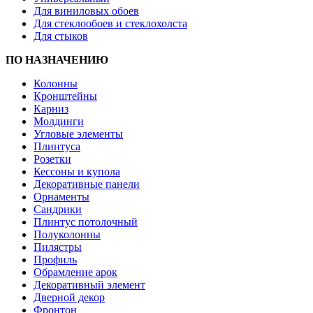
Для виниловых обоев
Для стеклообоев и стеклохолста
Для стыков
ПО НАЗНАЧЕНИЮ
Колонны
Кронштейны
Карниз
Молдинги
Угловые элементы
Плинтуса
Розетки
Кессоны и купола
Декоративные панели
Орнаменты
Сандрики
Плинтус потолочный
Полуколонны
Пилястры
Профиль
Обрамление арок
Декоративный элемент
Дверной декор
Фронтон