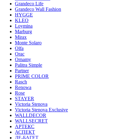
Grandeco Life
Grandeco Wall Fashion
HYGGE
KLEO
Loymina
Marburg
Mirax
Monte Solaro
Olfa
Orac
Ornamy
Palitra Simple
Partner
PRIME COLOR
Rasch
Renowa
Rose
STAYER
Victoria Stenova
Victoria Stenova Exclusive
WALLDECOR
WALLSECRET
АРТЕКС
АСПЕКТ
ДЕ-БАГЕТ