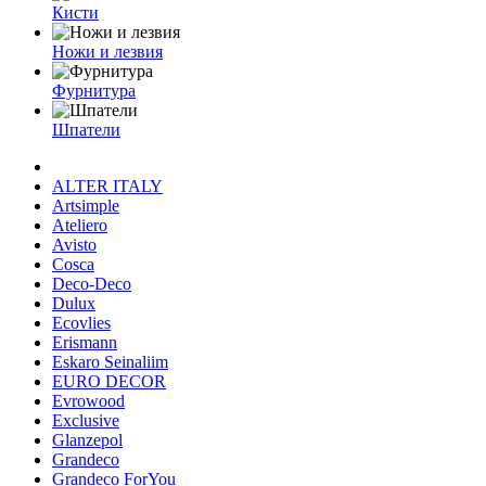
Кисти
Ножи и лезвия
Фурнитура
Шпатели
ALTER ITALY
Artsimple
Ateliero
Avisto
Cosca
Deco-Deco
Dulux
Ecovlies
Erismann
Eskaro Seinaliim
EURO DECOR
Evrowood
Exclusive
Glanzepol
Grandeco
Grandeco ForYou