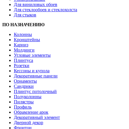
Для виниловых обоев
Для стеклообоев и стеклохолста
Для стыков
ПО НАЗНАЧЕНИЮ
Колонны
Кронштейны
Карниз
Молдинги
Угловые элементы
Плинтуса
Розетки
Кессоны и купола
Декоративные панели
Орнаменты
Сандрики
Плинтус потолочный
Полуколонны
Пилястры
Профиль
Обрамление арок
Декоративный элемент
Дверной декор
Фронтон