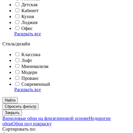
Детская
Кабинет
Кухня
Лоджия
Офис
Раскрыть все
Стиль/дизайн
Классика
Лофт
Минимализм
Модерн
Прованс
Современный
Раскрыть все
Найти
Сбросить фильтр
Закрыть
Виниловые обои на флизелиновой основе
Недорогие
обои
Обои под покраску
Сортировать по: