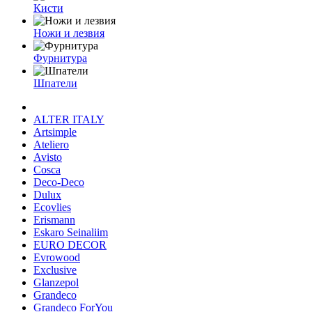
Кисти
Ножи и лезвия
Фурнитура
Шпатели
ALTER ITALY
Artsimple
Ateliero
Avisto
Cosca
Deco-Deco
Dulux
Ecovlies
Erismann
Eskaro Seinaliim
EURO DECOR
Evrowood
Exclusive
Glanzepol
Grandeco
Grandeco ForYou