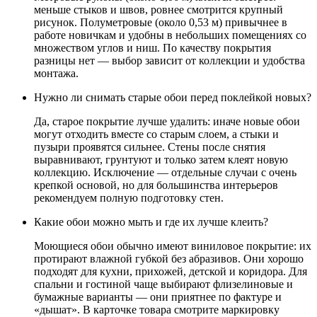
меньше стыков и швов, ровнее смотрится крупный
рисунок. Полуметровые (около 0,53 м) привычнее в
работе новичкам и удобны в небольших помещениях со
множеством углов и ниш. По качеству покрытия
разницы нет — выбор зависит от коллекции и удобства
монтажа.
Нужно ли снимать старые обои перед поклейкой новых?
Да, старое покрытие лучше удалить: иначе новые обои
могут отходить вместе со старым слоем, а стыки и
пузыри проявятся сильнее. Стены после снятия
выравнивают, грунтуют и только затем клеят новую
коллекцию. Исключение — отдельные случаи с очень
крепкой основой, но для большинства интерьеров
рекомендуем полную подготовку стен.
Какие обои можно мыть и где их лучше клеить?
Моющиеся обои обычно имеют виниловое покрытие: их
протирают влажной губкой без абразивов. Они хорошо
подходят для кухни, прихожей, детской и коридора. Для
спальни и гостиной чаще выбирают флизелиновые и
бумажные варианты — они приятнее по фактуре и
«дышат». В карточке товара смотрите маркировку