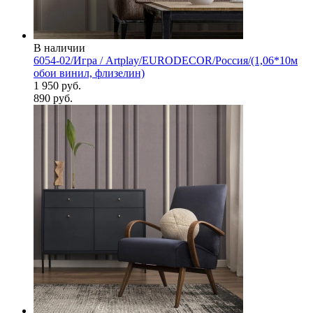
В наличии
6054-02/Игра / Artplay/EURODECOR/Россия/(1,06*10м
обои винил, флизелин)
1 950 руб.
890 руб.