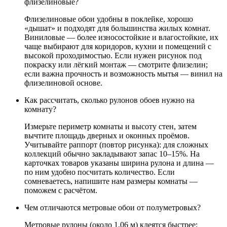
флизелиновые?
Флизелиновые обои удобны в поклейке, хорошо
«дышат» и подходят для большинства жилых комнат.
Виниловые — более износостойкие и влагостойкие, их
чаще выбирают для коридоров, кухни и помещений с
высокой проходимостью. Если нужен рисунок под
покраску или лёгкий монтаж — смотрите флизелин;
если важна прочность и возможность мытья — винил на
флизелиновой основе.
Как рассчитать, сколько рулонов обоев нужно на
комнату?
Измерьте периметр комнаты и высоту стен, затем
вычтите площадь дверных и оконных проёмов.
Учитывайте раппорт (повтор рисунка): для сложных
коллекций обычно закладывают запас 10–15%. На
карточках товаров указаны ширина рулона и длина —
по ним удобно посчитать количество. Если
сомневаетесь, напишите нам размеры комнаты —
поможем с расчётом.
Чем отличаются метровые обои от полуметровых?
Метровые рулоны (около 1,06 м) клеятся быстрее: