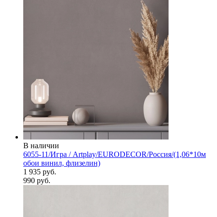
В наличии
6055-11/Игра / Artplay/EURODECOR/Россия/(1,06*10м
обои винил, флизелин)
1 935 руб.
990 руб.