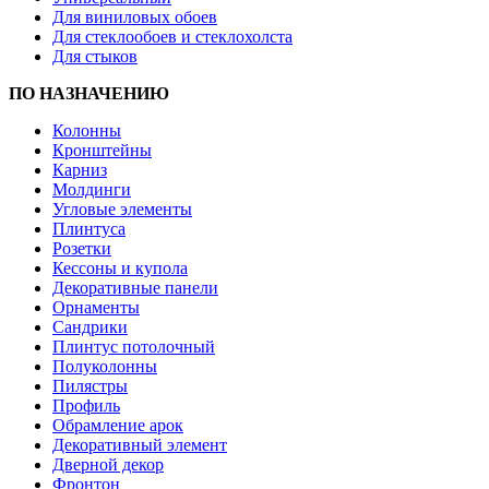
Для виниловых обоев
Для стеклообоев и стеклохолста
Для стыков
ПО НАЗНАЧЕНИЮ
Колонны
Кронштейны
Карниз
Молдинги
Угловые элементы
Плинтуса
Розетки
Кессоны и купола
Декоративные панели
Орнаменты
Сандрики
Плинтус потолочный
Полуколонны
Пилястры
Профиль
Обрамление арок
Декоративный элемент
Дверной декор
Фронтон