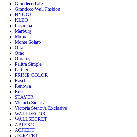
Grandeco Life
Grandeco Wall Fashion
HYGGE
KLEO
Loymina
Marburg
Mirax
Monte Solaro
Olfa
Orac
Ornamy
Palitra Simple
Partner
PRIME COLOR
Rasch
Renowa
Rose
STAYER
Victoria Stenova
Victoria Stenova Exclusive
WALLDECOR
WALLSECRET
АРТЕКС
АСПЕКТ
ДЕ-БАГЕТ