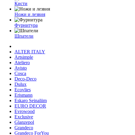
Кисти
Ножи и лезвия
Фурнитура
Шпатели
ALTER ITALY
Artsimple
Ateliero
Avisto
Cosca
Deco-Deco
Dulux
Ecovlies
Erismann
Eskaro Seinaliim
EURO DECOR
Evrowood
Exclusive
Glanzepol
Grandeco
Grandeco ForYou