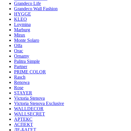
Grandeco Life
Grandeco Wall Fashion
HYGGE
KLEO
Loymina
Marburg
Mirax
Monte Solaro
Olfa
Orac
Ornamy
Palitra Simple
Partner
PRIME COLOR
Rasch
Renowa
Rose
STAYER
Victoria Stenova
Victoria Stenova Exclusive
WALLDECOR
WALLSECRET
АРТЕКС
АСПЕКТ
ДЕ-БАГЕТ