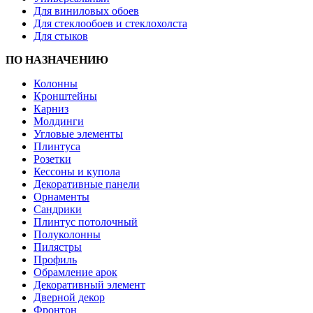
Для виниловых обоев
Для стеклообоев и стеклохолста
Для стыков
ПО НАЗНАЧЕНИЮ
Колонны
Кронштейны
Карниз
Молдинги
Угловые элементы
Плинтуса
Розетки
Кессоны и купола
Декоративные панели
Орнаменты
Сандрики
Плинтус потолочный
Полуколонны
Пилястры
Профиль
Обрамление арок
Декоративный элемент
Дверной декор
Фронтон