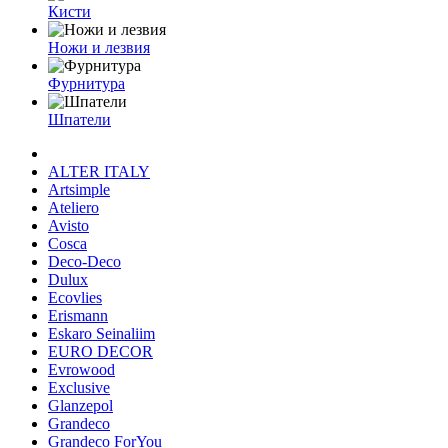
Кисти
Ножи и лезвия
Фурнитура
Шпатели
ALTER ITALY
Artsimple
Ateliero
Avisto
Cosca
Deco-Deco
Dulux
Ecovlies
Erismann
Eskaro Seinaliim
EURO DECOR
Evrowood
Exclusive
Glanzepol
Grandeco
Grandeco ForYou