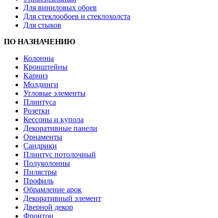
Для виниловых обоев
Для стеклообоев и стеклохолста
Для стыков
ПО НАЗНАЧЕНИЮ
Колонны
Кронштейны
Карниз
Молдинги
Угловые элементы
Плинтуса
Розетки
Кессоны и купола
Декоративные панели
Орнаменты
Сандрики
Плинтус потолочный
Полуколонны
Пилястры
Профиль
Обрамление арок
Декоративный элемент
Дверной декор
Фронтон