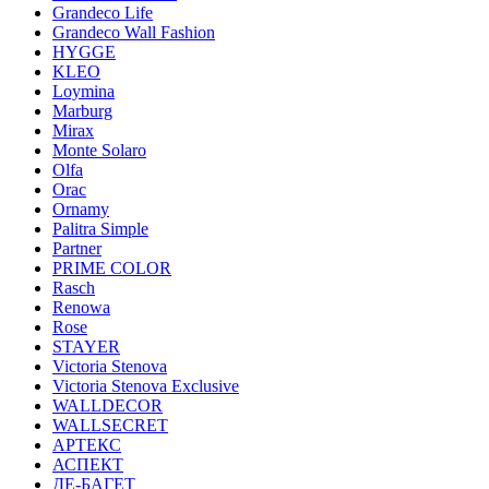
Grandeco Life
Grandeco Wall Fashion
HYGGE
KLEO
Loymina
Marburg
Mirax
Monte Solaro
Olfa
Orac
Ornamy
Palitra Simple
Partner
PRIME COLOR
Rasch
Renowa
Rose
STAYER
Victoria Stenova
Victoria Stenova Exclusive
WALLDECOR
WALLSECRET
АРТЕКС
АСПЕКТ
ДЕ-БАГЕТ