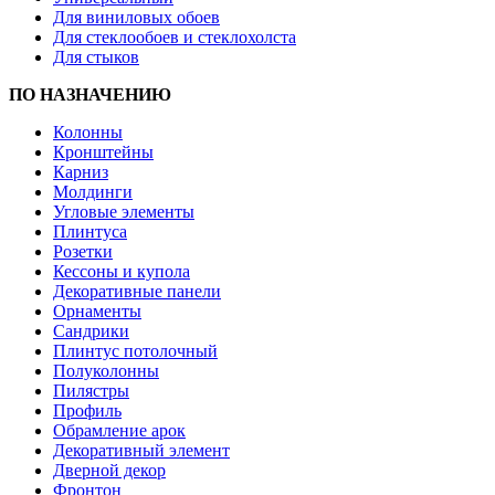
Для виниловых обоев
Для стеклообоев и стеклохолста
Для стыков
ПО НАЗНАЧЕНИЮ
Колонны
Кронштейны
Карниз
Молдинги
Угловые элементы
Плинтуса
Розетки
Кессоны и купола
Декоративные панели
Орнаменты
Сандрики
Плинтус потолочный
Полуколонны
Пилястры
Профиль
Обрамление арок
Декоративный элемент
Дверной декор
Фронтон