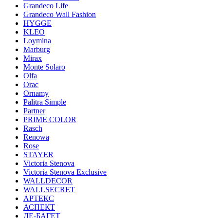
Grandeco Life
Grandeco Wall Fashion
HYGGE
KLEO
Loymina
Marburg
Mirax
Monte Solaro
Olfa
Orac
Ornamy
Palitra Simple
Partner
PRIME COLOR
Rasch
Renowa
Rose
STAYER
Victoria Stenova
Victoria Stenova Exclusive
WALLDECOR
WALLSECRET
АРТЕКС
АСПЕКТ
ДЕ-БАГЕТ