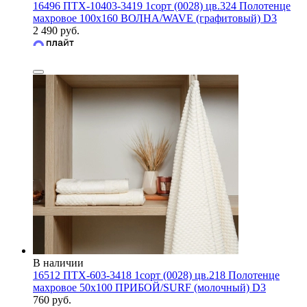
16496 ПТХ-10403-3419 1сорт (0028) цв.324 Полотенце
махровое 100х160 ВОЛНА/WAVE (графитовый) D3
2 490 руб.
В наличии
16512 ПТХ-603-3418 1сорт (0028) цв.218 Полотенце
махровое 50х100 ПРИБОЙ/SURF (молочный) D3
760 руб.