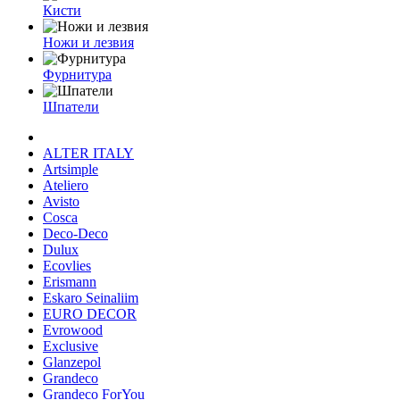
Кисти
Ножи и лезвия
Фурнитура
Шпатели
ALTER ITALY
Artsimple
Ateliero
Avisto
Cosca
Deco-Deco
Dulux
Ecovlies
Erismann
Eskaro Seinaliim
EURO DECOR
Evrowood
Exclusive
Glanzepol
Grandeco
Grandeco ForYou