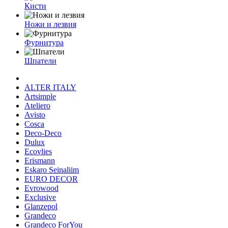
Кисти
Ножи и лезвия
Фурнитура
Шпатели
ALTER ITALY
Artsimple
Ateliero
Avisto
Cosca
Deco-Deco
Dulux
Ecovlies
Erismann
Eskaro Seinaliim
EURO DECOR
Evrowood
Exclusive
Glanzepol
Grandeco
Grandeco ForYou