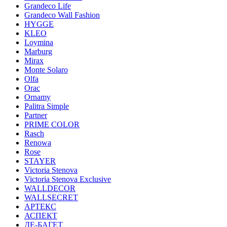
Grandeco Life
Grandeco Wall Fashion
HYGGE
KLEO
Loymina
Marburg
Mirax
Monte Solaro
Olfa
Orac
Ornamy
Palitra Simple
Partner
PRIME COLOR
Rasch
Renowa
Rose
STAYER
Victoria Stenova
Victoria Stenova Exclusive
WALLDECOR
WALLSECRET
АРТЕКС
АСПЕКТ
ДЕ-БАГЕТ