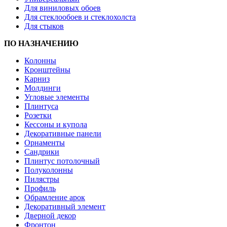
Для виниловых обоев
Для стеклообоев и стеклохолста
Для стыков
ПО НАЗНАЧЕНИЮ
Колонны
Кронштейны
Карниз
Молдинги
Угловые элементы
Плинтуса
Розетки
Кессоны и купола
Декоративные панели
Орнаменты
Сандрики
Плинтус потолочный
Полуколонны
Пилястры
Профиль
Обрамление арок
Декоративный элемент
Дверной декор
Фронтон