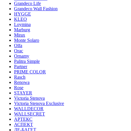
Grandeco Life
Grandeco Wall Fashion
HYGGE
KLEO
Loymina
Marburg
Mirax
Monte Solaro
Olfa
Orac
Ornamy
Palitra Simple
Partner
PRIME COLOR
Rasch
Renowa
Rose
STAYER
Victoria Stenova
Victoria Stenova Exclusive
WALLDECOR
WALLSECRET
АРТЕКС
АСПЕКТ
ДЕ-БАГЕТ