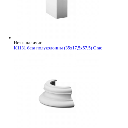
Нет в наличии
K1131 база полуколонны (35x17,5x57,5) Orac