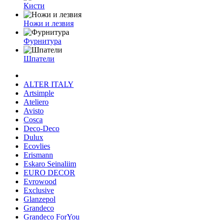
Кисти
Ножи и лезвия
Фурнитура
Шпатели
ALTER ITALY
Artsimple
Ateliero
Avisto
Cosca
Deco-Deco
Dulux
Ecovlies
Erismann
Eskaro Seinaliim
EURO DECOR
Evrowood
Exclusive
Glanzepol
Grandeco
Grandeco ForYou