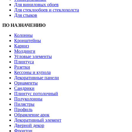
Для виниловых обоев
Для стеклообоев и стеклохолста
Для стыков
ПО НАЗНАЧЕНИЮ
Колонны
Кронштейны
Карниз
Молдинги
Угловые элементы
Плинтуса
Розетки
Кессоны и купола
Декоративные панели
Орнаменты
Сандрики
Плинтус потолочный
Полуколонны
Пилястры
Профиль
Обрамление арок
Декоративный элемент
Дверной декор
Фронтон