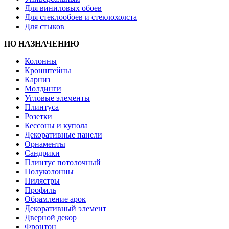
Для виниловых обоев
Для стеклообоев и стеклохолста
Для стыков
ПО НАЗНАЧЕНИЮ
Колонны
Кронштейны
Карниз
Молдинги
Угловые элементы
Плинтуса
Розетки
Кессоны и купола
Декоративные панели
Орнаменты
Сандрики
Плинтус потолочный
Полуколонны
Пилястры
Профиль
Обрамление арок
Декоративный элемент
Дверной декор
Фронтон