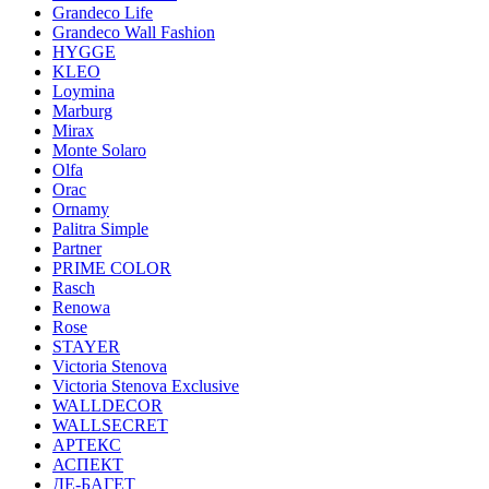
Grandeco Life
Grandeco Wall Fashion
HYGGE
KLEO
Loymina
Marburg
Mirax
Monte Solaro
Olfa
Orac
Ornamy
Palitra Simple
Partner
PRIME COLOR
Rasch
Renowa
Rose
STAYER
Victoria Stenova
Victoria Stenova Exclusive
WALLDECOR
WALLSECRET
АРТЕКС
АСПЕКТ
ДЕ-БАГЕТ