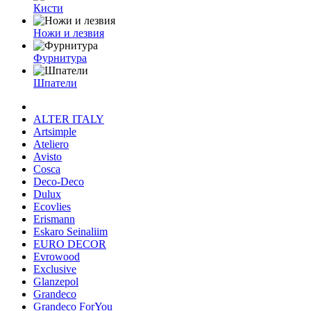
Кисти
Ножи и лезвия
Фурнитура
Шпатели
ALTER ITALY
Artsimple
Ateliero
Avisto
Cosca
Deco-Deco
Dulux
Ecovlies
Erismann
Eskaro Seinaliim
EURO DECOR
Evrowood
Exclusive
Glanzepol
Grandeco
Grandeco ForYou