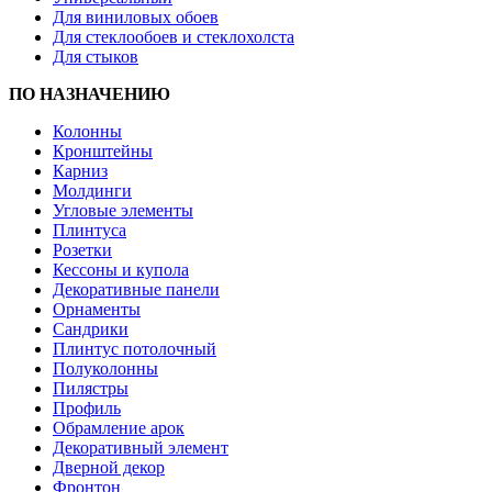
Для виниловых обоев
Для стеклообоев и стеклохолста
Для стыков
ПО НАЗНАЧЕНИЮ
Колонны
Кронштейны
Карниз
Молдинги
Угловые элементы
Плинтуса
Розетки
Кессоны и купола
Декоративные панели
Орнаменты
Сандрики
Плинтус потолочный
Полуколонны
Пилястры
Профиль
Обрамление арок
Декоративный элемент
Дверной декор
Фронтон