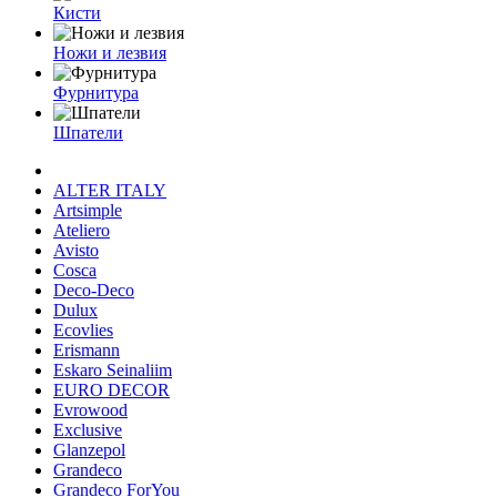
Кисти
Ножи и лезвия
Фурнитура
Шпатели
ALTER ITALY
Artsimple
Ateliero
Avisto
Cosca
Deco-Deco
Dulux
Ecovlies
Erismann
Eskaro Seinaliim
EURO DECOR
Evrowood
Exclusive
Glanzepol
Grandeco
Grandeco ForYou