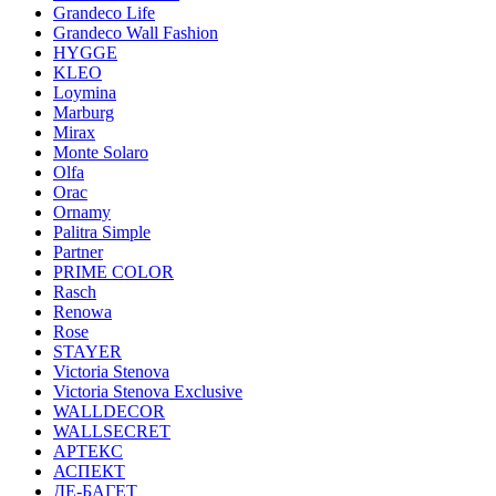
Grandeco Life
Grandeco Wall Fashion
HYGGE
KLEO
Loymina
Marburg
Mirax
Monte Solaro
Olfa
Orac
Ornamy
Palitra Simple
Partner
PRIME COLOR
Rasch
Renowa
Rose
STAYER
Victoria Stenova
Victoria Stenova Exclusive
WALLDECOR
WALLSECRET
АРТЕКС
АСПЕКТ
ДЕ-БАГЕТ