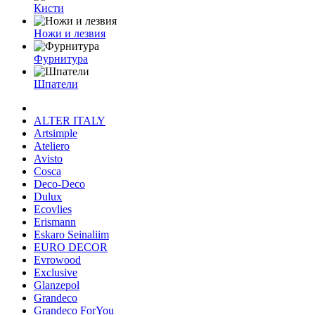
Кисти
Ножи и лезвия
Фурнитура
Шпатели
ALTER ITALY
Artsimple
Ateliero
Avisto
Cosca
Deco-Deco
Dulux
Ecovlies
Erismann
Eskaro Seinaliim
EURO DECOR
Evrowood
Exclusive
Glanzepol
Grandeco
Grandeco ForYou