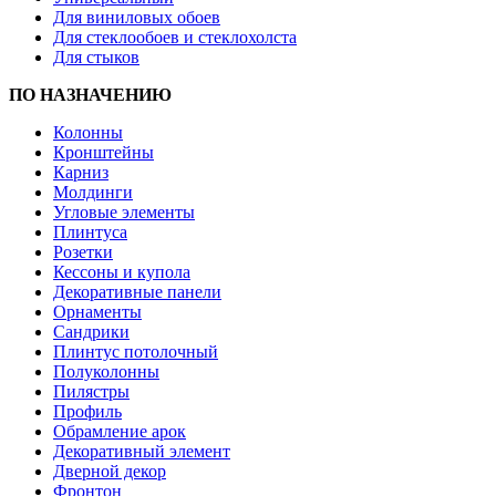
Для виниловых обоев
Для стеклообоев и стеклохолста
Для стыков
ПО НАЗНАЧЕНИЮ
Колонны
Кронштейны
Карниз
Молдинги
Угловые элементы
Плинтуса
Розетки
Кессоны и купола
Декоративные панели
Орнаменты
Сандрики
Плинтус потолочный
Полуколонны
Пилястры
Профиль
Обрамление арок
Декоративный элемент
Дверной декор
Фронтон