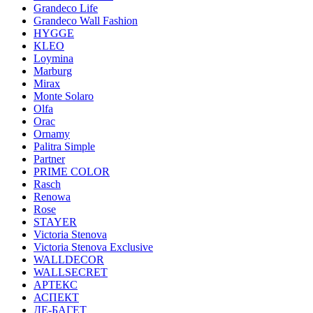
Grandeco Life
Grandeco Wall Fashion
HYGGE
KLEO
Loymina
Marburg
Mirax
Monte Solaro
Olfa
Orac
Ornamy
Palitra Simple
Partner
PRIME COLOR
Rasch
Renowa
Rose
STAYER
Victoria Stenova
Victoria Stenova Exclusive
WALLDECOR
WALLSECRET
АРТЕКС
АСПЕКТ
ДЕ-БАГЕТ