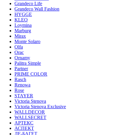
Grandeco Life
Grandeco Wall Fashion
HYGGE
KLEO
Loymina
Marburg
Mirax
Monte Solaro
Olfa
Orac
Ornamy
Palitra Simple
Partner
PRIME COLOR
Rasch
Renowa
Rose
STAYER
Victoria Stenova
Victoria Stenova Exclusive
WALLDECOR
WALLSECRET
АРТЕКС
АСПЕКТ
ДЕ-БАГЕТ