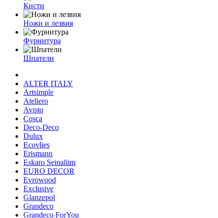
Кисти
Ножи и лезвия
Фурнитура
Шпатели
ALTER ITALY
Artsimple
Ateliero
Avisto
Cosca
Deco-Deco
Dulux
Ecovlies
Erismann
Eskaro Seinaliim
EURO DECOR
Evrowood
Exclusive
Glanzepol
Grandeco
Grandeco ForYou