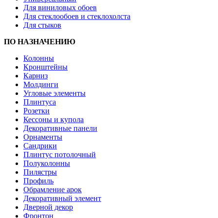
Для виниловых обоев
Для стеклообоев и стеклохолста
Для стыков
ПО НАЗНАЧЕНИЮ
Колонны
Кронштейны
Карниз
Молдинги
Угловые элементы
Плинтуса
Розетки
Кессоны и купола
Декоративные панели
Орнаменты
Сандрики
Плинтус потолочный
Полуколонны
Пилястры
Профиль
Обрамление арок
Декоративный элемент
Дверной декор
Фронтон