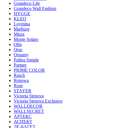
Grandeco Life
Grandeco Wall Fashion
HYGGE
KLEO
Loymina
Marburg
Mirax
Monte Solaro
Olfa
Orac
Ornamy
Palitra Simple
Partner
PRIME COLOR
Rasch
Renowa
Rose
STAYER
Victoria Stenova
Victoria Stenova Exclusive
WALLDECOR
WALLSECRET
АРТЕКС
АСПЕКТ
ДЕ-БАГЕТ