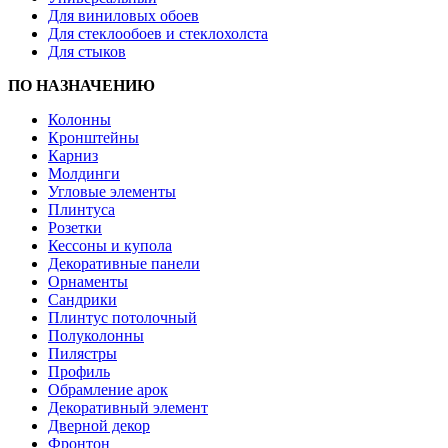
Для виниловых обоев
Для стеклообоев и стеклохолста
Для стыков
ПО НАЗНАЧЕНИЮ
Колонны
Кронштейны
Карниз
Молдинги
Угловые элементы
Плинтуса
Розетки
Кессоны и купола
Декоративные панели
Орнаменты
Сандрики
Плинтус потолочный
Полуколонны
Пилястры
Профиль
Обрамление арок
Декоративный элемент
Дверной декор
Фронтон