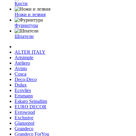
Кисти
Ножи и лезвия
Фурнитура
Шпатели
ALTER ITALY
Artsimple
Ateliero
Avisto
Cosca
Deco-Deco
Dulux
Ecovlies
Erismann
Eskaro Seinaliim
EURO DECOR
Evrowood
Exclusive
Glanzepol
Grandeco
Grandeco ForYou