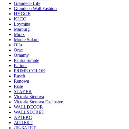
Grandeco Life
Grandeco Wall Fashion
HYGGE
KLEO
Loymina
Marburg
Mirax
Monte Solaro
Olfa
Orac
Ornamy
Palitra Simple
Partner
PRIME COLOR
Rasch
Renowa
Rose
STAYER
Victoria Stenova
Victoria Stenova Exclusive
WALLDECOR
WALLSECRET
АРТЕКС
АСПЕКТ
ДЕ-БАГЕТ