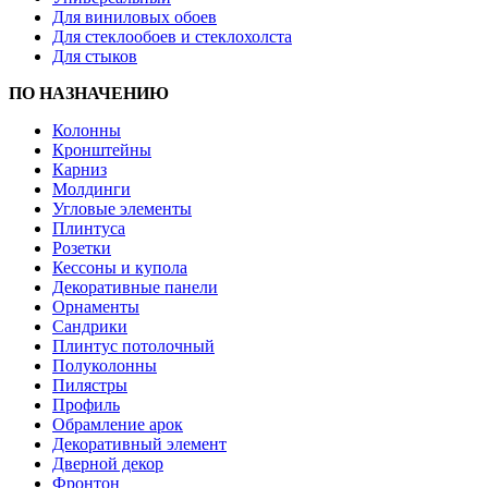
Для виниловых обоев
Для стеклообоев и стеклохолста
Для стыков
ПО НАЗНАЧЕНИЮ
Колонны
Кронштейны
Карниз
Молдинги
Угловые элементы
Плинтуса
Розетки
Кессоны и купола
Декоративные панели
Орнаменты
Сандрики
Плинтус потолочный
Полуколонны
Пилястры
Профиль
Обрамление арок
Декоративный элемент
Дверной декор
Фронтон