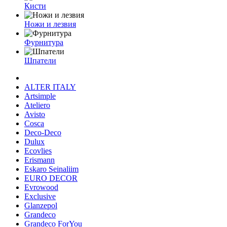
Кисти
Ножи и лезвия
Фурнитура
Шпатели
ALTER ITALY
Artsimple
Ateliero
Avisto
Cosca
Deco-Deco
Dulux
Ecovlies
Erismann
Eskaro Seinaliim
EURO DECOR
Evrowood
Exclusive
Glanzepol
Grandeco
Grandeco ForYou