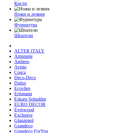
Кисти
Ножи и лезвия
Фурнитура
Шпатели
ALTER ITALY
Artsimple
Ateliero
Avisto
Cosca
Deco-Deco
Dulux
Ecovlies
Erismann
Eskaro Seinaliim
EURO DECOR
Evrowood
Exclusive
Glanzepol
Grandeco
Grandeco ForYou