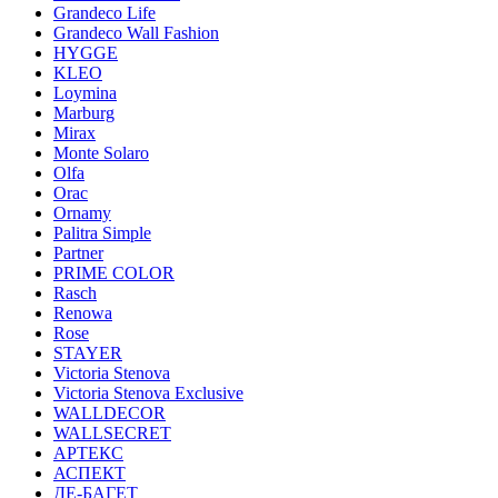
Grandeco Life
Grandeco Wall Fashion
HYGGE
KLEO
Loymina
Marburg
Mirax
Monte Solaro
Olfa
Orac
Ornamy
Palitra Simple
Partner
PRIME COLOR
Rasch
Renowa
Rose
STAYER
Victoria Stenova
Victoria Stenova Exclusive
WALLDECOR
WALLSECRET
АРТЕКС
АСПЕКТ
ДЕ-БАГЕТ