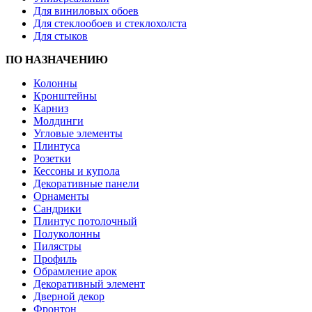
Для виниловых обоев
Для стеклообоев и стеклохолста
Для стыков
ПО НАЗНАЧЕНИЮ
Колонны
Кронштейны
Карниз
Молдинги
Угловые элементы
Плинтуса
Розетки
Кессоны и купола
Декоративные панели
Орнаменты
Сандрики
Плинтус потолочный
Полуколонны
Пилястры
Профиль
Обрамление арок
Декоративный элемент
Дверной декор
Фронтон