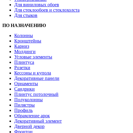
Для виниловых обоев
Для стеклообоев и стеклохолста
Для стыков
ПО НАЗНАЧЕНИЮ
Колонны
Кронштейны
Карниз
Молдинги
Угловые элементы
Плинтуса
Розетки
Кессоны и купола
Декоративные панели
Орнаменты
Сандрики
Плинтус потолочный
Полуколонны
Пилястры
Профиль
Обрамление арок
Декоративный элемент
Дверной декор
Фронтон