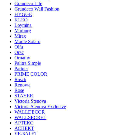
Grandeco Life
Grandeco Wall Fashion
HYGGE
KLEO
Loymina
Marburg
Mirax
Monte Solaro
Olfa
Orac
Ornamy
Palitra Simple
Partner
PRIME COLOR
Rasch
Renowa
Rose
STAYER
Victoria Stenova
Victoria Stenova Exclusive
WALLDECOR
WALLSECRET
АРТЕКС
АСПЕКТ
ДЕ-БАГЕТ