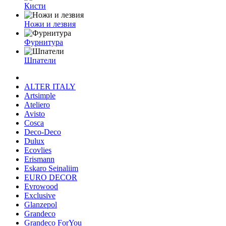
Кисти
Ножи и лезвия
Фурнитура
Шпатели
ALTER ITALY
Artsimple
Ateliero
Avisto
Cosca
Deco-Deco
Dulux
Ecovlies
Erismann
Eskaro Seinaliim
EURO DECOR
Evrowood
Exclusive
Glanzepol
Grandeco
Grandeco ForYou