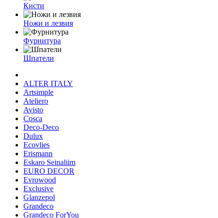
Кисти
Ножи и лезвия
Фурнитура
Шпатели
ALTER ITALY
Artsimple
Ateliero
Avisto
Cosca
Deco-Deco
Dulux
Ecovlies
Erismann
Eskaro Seinaliim
EURO DECOR
Evrowood
Exclusive
Glanzepol
Grandeco
Grandeco ForYou