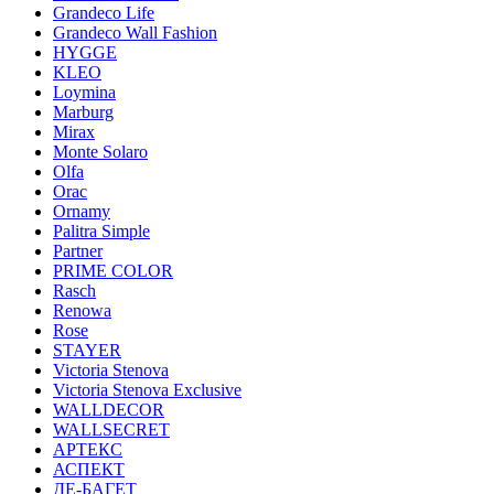
Grandeco Life
Grandeco Wall Fashion
HYGGE
KLEO
Loymina
Marburg
Mirax
Monte Solaro
Olfa
Orac
Ornamy
Palitra Simple
Partner
PRIME COLOR
Rasch
Renowa
Rose
STAYER
Victoria Stenova
Victoria Stenova Exclusive
WALLDECOR
WALLSECRET
АРТЕКС
АСПЕКТ
ДЕ-БАГЕТ