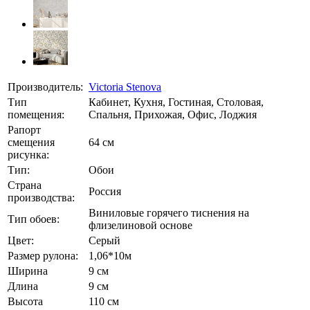
Производитель:
Victoria Stenova
Тип
Кабинет, Кухня, Гостиная, Столовая,
помещения:
Спальня, Прихожая, Офис, Лоджия
Рапорт
смещения
64 см
рисунка:
Тип:
Обои
Страна
Россия
производства:
Виниловые горячего тиснения на
Тип обоев:
флизелиновой основе
Цвет:
Серый
Размер рулона:
1,06*10м
Ширина
9 см
Длина
9 см
Высота
110 см