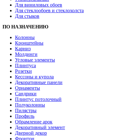
Для виниловых обоев
Для стеклообоев и стеклохолста
Для стыков
ПО НАЗНАЧЕНИЮ
Колонны
Кронштейны
Карниз
Молдинги
Угловые элементы
Плинтуса
Розетки
Кессоны и купола
Декоративные панели
Орнаменты
Сандрики
Плинтус потолочный
Полуколонны
Пилястры
Профиль
Обрамление арок
Декоративный элемент
Дверной декор
Фронтон