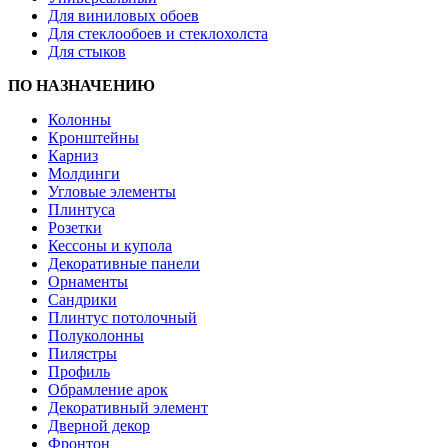
Для виниловых обоев
Для стеклообоев и стеклохолста
Для стыков
ПО НАЗНАЧЕНИЮ
Колонны
Кронштейны
Карниз
Молдинги
Угловые элементы
Плинтуса
Розетки
Кессоны и купола
Декоративные панели
Орнаменты
Сандрики
Плинтус потолочный
Полуколонны
Пилястры
Профиль
Обрамление арок
Декоративный элемент
Дверной декор
Фронтон