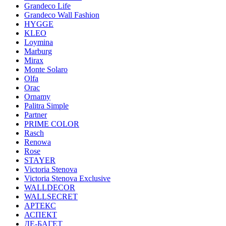
Grandeco Life
Grandeco Wall Fashion
HYGGE
KLEO
Loymina
Marburg
Mirax
Monte Solaro
Olfa
Orac
Ornamy
Palitra Simple
Partner
PRIME COLOR
Rasch
Renowa
Rose
STAYER
Victoria Stenova
Victoria Stenova Exclusive
WALLDECOR
WALLSECRET
АРТЕКС
АСПЕКТ
ДЕ-БАГЕТ