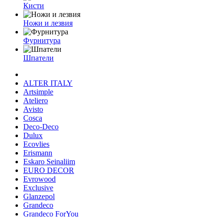
Кисти
Ножи и лезвия
Фурнитура
Шпатели
ALTER ITALY
Artsimple
Ateliero
Avisto
Cosca
Deco-Deco
Dulux
Ecovlies
Erismann
Eskaro Seinaliim
EURO DECOR
Evrowood
Exclusive
Glanzepol
Grandeco
Grandeco ForYou