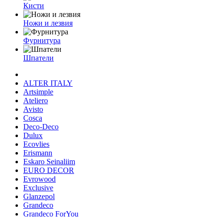
Кисти
Ножи и лезвия
Фурнитура
Шпатели
ALTER ITALY
Artsimple
Ateliero
Avisto
Cosca
Deco-Deco
Dulux
Ecovlies
Erismann
Eskaro Seinaliim
EURO DECOR
Evrowood
Exclusive
Glanzepol
Grandeco
Grandeco ForYou