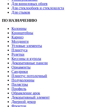
Для виниловых обоев
Для стеклообоев и стеклохолста
Для стыков
ПО НАЗНАЧЕНИЮ
Колонны
Кронштейны
Карниз
Молдинги
Угловые элементы
Плинтуса
Розетки
Кессоны и купола
Декоративные панели
Орнаменты
Сандрики
Плинтус потолочный
Полуколонны
Пилястры
Профиль
Обрамление арок
Декоративный элемент
Дверной декор
Фронтон