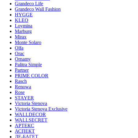
Grandeco Life
Grandeco Wall Fashion
HYGGE
KLEO
Loymina
Marburg
Mirax
Monte Solaro
Olfa
Orac
Ornamy
Palitra Simple
Partner
PRIME COLOR
Rasch
Renowa
Rose
STAYER
Victoria Stenova
Victoria Stenova Exclusive
WALLDECOR
WALLSECRET
АРТЕКС
АСПЕКТ
ДЕ-БАГЕТ