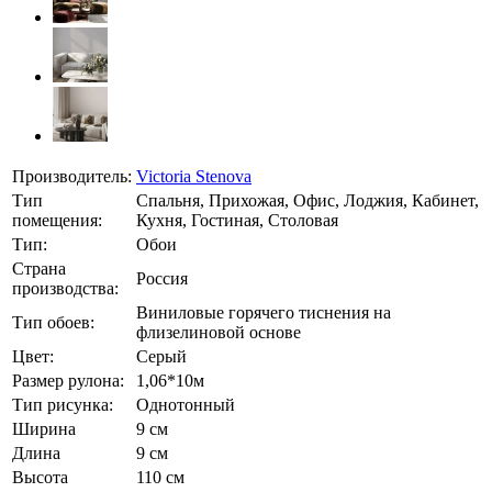
Производитель:
Victoria Stenova
Тип
Спальня, Прихожая, Офис, Лоджия, Кабинет,
помещения:
Кухня, Гостиная, Столовая
Тип:
Обои
Страна
Россия
производства:
Виниловые горячего тиснения на
Тип обоев:
флизелиновой основе
Цвет:
Серый
Размер рулона:
1,06*10м
Тип рисунка:
Однотонный
Ширина
9 см
Длина
9 см
Высота
110 см