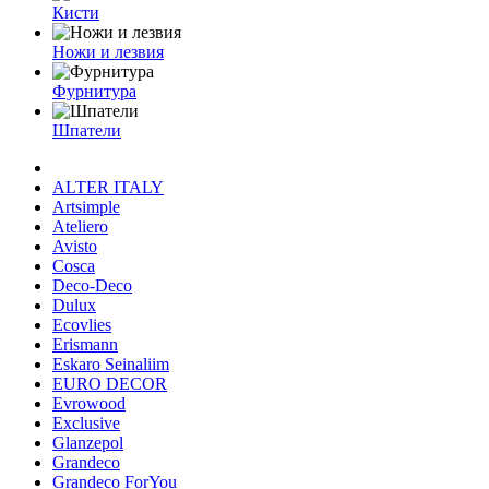
Кисти
Ножи и лезвия
Фурнитура
Шпатели
ALTER ITALY
Artsimple
Ateliero
Avisto
Cosca
Deco-Deco
Dulux
Ecovlies
Erismann
Eskaro Seinaliim
EURO DECOR
Evrowood
Exclusive
Glanzepol
Grandeco
Grandeco ForYou