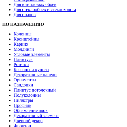
Для виниловых обоев
Для стеклообоев и стеклохолста
Для стыков
ПО НАЗНАЧЕНИЮ
Колонны
Кронштейны
Карниз
Молдинги
Угловые элементы
Плинтуса
Розетки
Кессоны и купола
Декоративные панели
Орнаменты
Сандрики
Плинтус потолочный
Полуколонны
Пилястры
Профиль
Обрамление арок
Декоративный элемент
Дверной декор
Фронтон