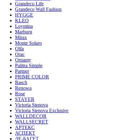
Grandeco Life
Grandeco Wall Fashion
HYGGE
KLEO
Loymina
Marburg
Mirax
Monte Solaro
Olfa
Orac
Ornamy
Palitra Simple
Partner
PRIME COLOR
Rasch
Renowa
Rose
STAYER
Victoria Stenova
Victoria Stenova Exclusive
WALLDECOR
WALLSECRET
АРТЕКС
АСПЕКТ
ДЕ-БАГЕТ