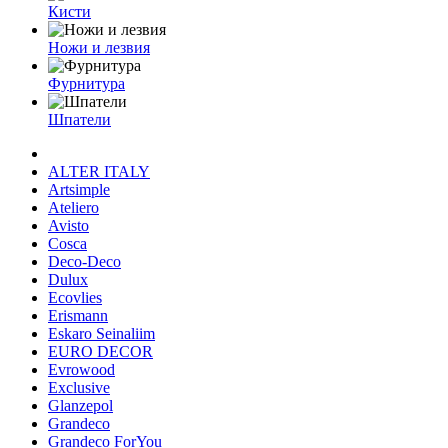
Кисти
Ножи и лезвия
Фурнитура
Шпатели
ALTER ITALY
Artsimple
Ateliero
Avisto
Cosca
Deco-Deco
Dulux
Ecovlies
Erismann
Eskaro Seinaliim
EURO DECOR
Evrowood
Exclusive
Glanzepol
Grandeco
Grandeco ForYou