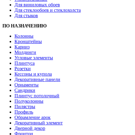
Для виниловых обоев
Для стеклообоев и стеклохолста
Для стыков
ПО НАЗНАЧЕНИЮ
Колонны
Кронштейны
Карниз
Молдинги
Угловые элементы
Плинтуса
Розетки
Кессоны и купола
Декоративные панели
Орнаменты
Сандрики
Плинтус потолочный
Полуколонны
Пилястры
Профиль
Обрамление арок
Декоративный элемент
Дверной декор
Фронтон