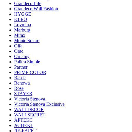
Grandeco Life
Grandeco Wall Fashion
HYGGE
KLEO
Loymina
Marburg
Mirax
Monte Solaro
Olfa
Orac
Ornamy
Palitra Simple
Partner
PRIME COLOR
Rasch
Renowa
Rose
STAYER
Victoria Stenova
Victoria Stenova Exclusive
WALLDECOR
WALLSECRET
АРТЕКС
АСПЕКТ
ДЕ-БАГЕТ