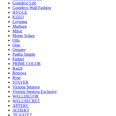
Grandeco Life
Grandeco Wall Fashion
HYGGE
KLEO
Loymina
Marburg
Mirax
Monte Solaro
Olfa
Orac
Ornamy
Palitra Simple
Partner
PRIME COLOR
Rasch
Renowa
Rose
STAYER
Victoria Stenova
Victoria Stenova Exclusive
WALLDECOR
WALLSECRET
АРТЕКС
АСПЕКТ
ДЕ-БАГЕТ