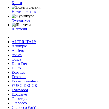
Кисти
Ножи и лезвия
Фурнитура
Шпатели
ALTER ITALY
Artsimple
Ateliero
Avisto
Cosca
Deco-Deco
Dulux
Ecovlies
Erismann
Eskaro Seinaliim
EURO DECOR
Evrowood
Exclusive
Glanzepol
Grandeco
Grandeco ForYou