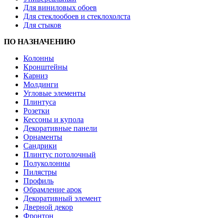
Для виниловых обоев
Для стеклообоев и стеклохолста
Для стыков
ПО НАЗНАЧЕНИЮ
Колонны
Кронштейны
Карниз
Молдинги
Угловые элементы
Плинтуса
Розетки
Кессоны и купола
Декоративные панели
Орнаменты
Сандрики
Плинтус потолочный
Полуколонны
Пилястры
Профиль
Обрамление арок
Декоративный элемент
Дверной декор
Фронтон