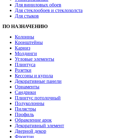
Для виниловых обоев
Для стеклообоев и стеклохолста
Для стыков
ПО НАЗНАЧЕНИЮ
Колонны
Кронштейны
Карниз
Молдинги
Угловые элементы
Плинтуса
Розетки
Кессоны и купола
Декоративные панели
Орнаменты
Сандрики
Плинтус потолочный
Полуколонны
Пилястры
Профиль
Обрамление арок
Декоративный элемент
Дверной декор
Фронтон