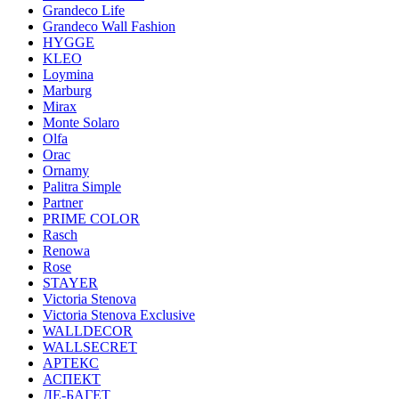
Grandeco Life
Grandeco Wall Fashion
HYGGE
KLEO
Loymina
Marburg
Mirax
Monte Solaro
Olfa
Orac
Ornamy
Palitra Simple
Partner
PRIME COLOR
Rasch
Renowa
Rose
STAYER
Victoria Stenova
Victoria Stenova Exclusive
WALLDECOR
WALLSECRET
АРТЕКС
АСПЕКТ
ДЕ-БАГЕТ