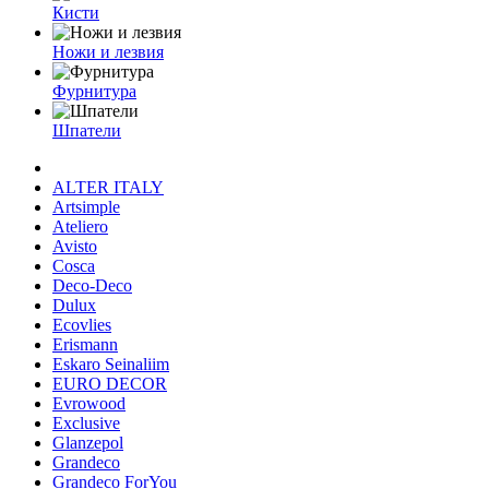
Кисти
Ножи и лезвия
Фурнитура
Шпатели
ALTER ITALY
Artsimple
Ateliero
Avisto
Cosca
Deco-Deco
Dulux
Ecovlies
Erismann
Eskaro Seinaliim
EURO DECOR
Evrowood
Exclusive
Glanzepol
Grandeco
Grandeco ForYou