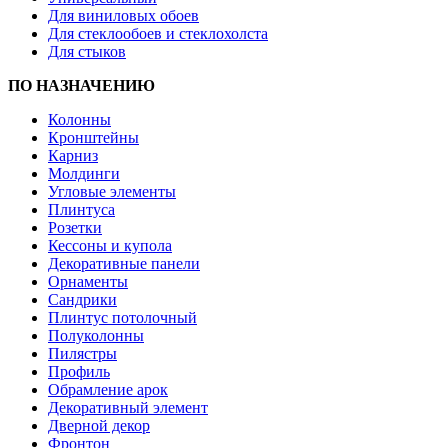
Для виниловых обоев
Для стеклообоев и стеклохолста
Для стыков
ПО НАЗНАЧЕНИЮ
Колонны
Кронштейны
Карниз
Молдинги
Угловые элементы
Плинтуса
Розетки
Кессоны и купола
Декоративные панели
Орнаменты
Сандрики
Плинтус потолочный
Полуколонны
Пилястры
Профиль
Обрамление арок
Декоративный элемент
Дверной декор
Фронтон