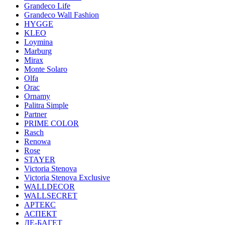
Grandeco Life
Grandeco Wall Fashion
HYGGE
KLEO
Loymina
Marburg
Mirax
Monte Solaro
Olfa
Orac
Ornamy
Palitra Simple
Partner
PRIME COLOR
Rasch
Renowa
Rose
STAYER
Victoria Stenova
Victoria Stenova Exclusive
WALLDECOR
WALLSECRET
АРТЕКС
АСПЕКТ
ДЕ-БАГЕТ