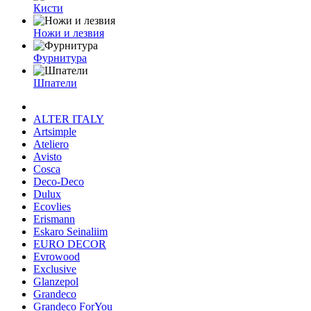
Кисти
Ножи и лезвия
Фурнитура
Шпатели
ALTER ITALY
Artsimple
Ateliero
Avisto
Cosca
Deco-Deco
Dulux
Ecovlies
Erismann
Eskaro Seinaliim
EURO DECOR
Evrowood
Exclusive
Glanzepol
Grandeco
Grandeco ForYou