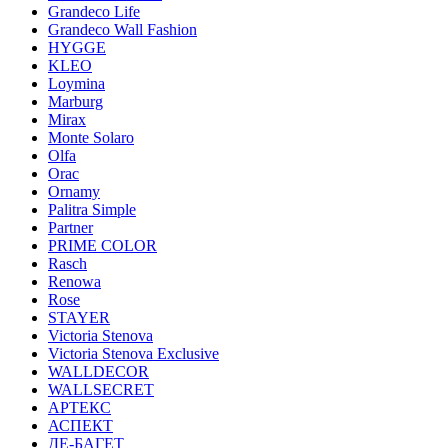
Grandeco Life
Grandeco Wall Fashion
HYGGE
KLEO
Loymina
Marburg
Mirax
Monte Solaro
Olfa
Orac
Ornamy
Palitra Simple
Partner
PRIME COLOR
Rasch
Renowa
Rose
STAYER
Victoria Stenova
Victoria Stenova Exclusive
WALLDECOR
WALLSECRET
АРТЕКС
АСПЕКТ
ДЕ-БАГЕТ