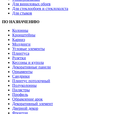
Для виниловых обоев
Для стеклообоев и стеклохолста
Для стыков
ПО НАЗНАЧЕНИЮ
Колонны
Кронштейны
Карниз
Молдинги
Угловые элементы
Плинтуса
Розетки
Кессоны и купола
Декоративные панели
Орнаменты
Сандрики
Плинтус потолочный
Полуколонны
Пилястры
Профиль
Обрамление арок
Декоративный элемент
Дверной декор
Фронтон