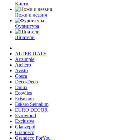
Кисти
Ножи и лезвия
Фурнитура
Шпатели
ALTER ITALY
Artsimple
Ateliero
Avisto
Cosca
Deco-Deco
Dulux
Ecovlies
Erismann
Eskaro Seinaliim
EURO DECOR
Evrowood
Exclusive
Glanzepol
Grandeco
Grandeco ForYou