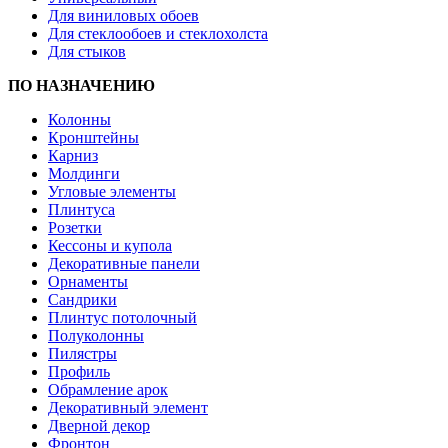
Для виниловых обоев
Для стеклообоев и стеклохолста
Для стыков
ПО НАЗНАЧЕНИЮ
Колонны
Кронштейны
Карниз
Молдинги
Угловые элементы
Плинтуса
Розетки
Кессоны и купола
Декоративные панели
Орнаменты
Сандрики
Плинтус потолочный
Полуколонны
Пилястры
Профиль
Обрамление арок
Декоративный элемент
Дверной декор
Фронтон