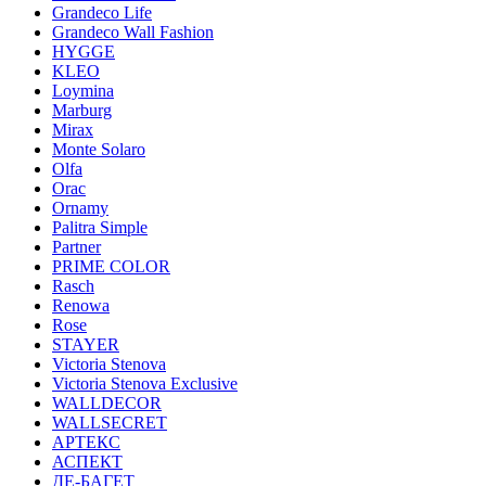
Grandeco Life
Grandeco Wall Fashion
HYGGE
KLEO
Loymina
Marburg
Mirax
Monte Solaro
Olfa
Orac
Ornamy
Palitra Simple
Partner
PRIME COLOR
Rasch
Renowa
Rose
STAYER
Victoria Stenova
Victoria Stenova Exclusive
WALLDECOR
WALLSECRET
АРТЕКС
АСПЕКТ
ДЕ-БАГЕТ