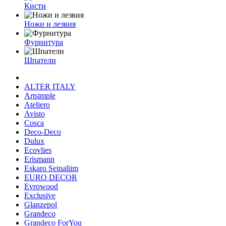
Кисти
Ножи и лезвия
Фурнитура
Шпатели
ALTER ITALY
Artsimple
Ateliero
Avisto
Cosca
Deco-Deco
Dulux
Ecovlies
Erismann
Eskaro Seinaliim
EURO DECOR
Evrowood
Exclusive
Glanzepol
Grandeco
Grandeco ForYou