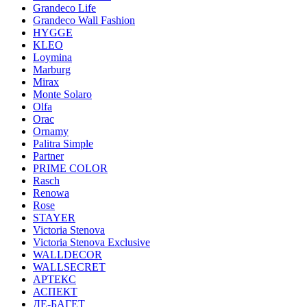
Grandeco Life
Grandeco Wall Fashion
HYGGE
KLEO
Loymina
Marburg
Mirax
Monte Solaro
Olfa
Orac
Ornamy
Palitra Simple
Partner
PRIME COLOR
Rasch
Renowa
Rose
STAYER
Victoria Stenova
Victoria Stenova Exclusive
WALLDECOR
WALLSECRET
АРТЕКС
АСПЕКТ
ДЕ-БАГЕТ