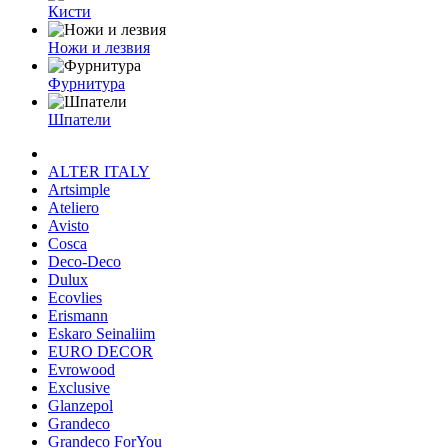
Кисти
Ножи и лезвия
Фурнитура
Шпатели
ALTER ITALY
Artsimple
Ateliero
Avisto
Cosca
Deco-Deco
Dulux
Ecovlies
Erismann
Eskaro Seinaliim
EURO DECOR
Evrowood
Exclusive
Glanzepol
Grandeco
Grandeco ForYou