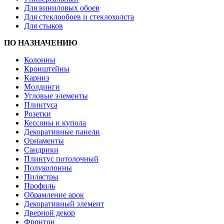
Для виниловых обоев
Для стеклообоев и стеклохолста
Для стыков
ПО НАЗНАЧЕНИЮ
Колонны
Кронштейны
Карниз
Молдинги
Угловые элементы
Плинтуса
Розетки
Кессоны и купола
Декоративные панели
Орнаменты
Сандрики
Плинтус потолочный
Полуколонны
Пилястры
Профиль
Обрамление арок
Декоративный элемент
Дверной декор
Фронтон