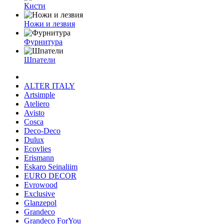
Кисти
Ножи и лезвия
Фурнитура
Шпатели
ALTER ITALY
Artsimple
Ateliero
Avisto
Cosca
Deco-Deco
Dulux
Ecovlies
Erismann
Eskaro Seinaliim
EURO DECOR
Evrowood
Exclusive
Glanzepol
Grandeco
Grandeco ForYou