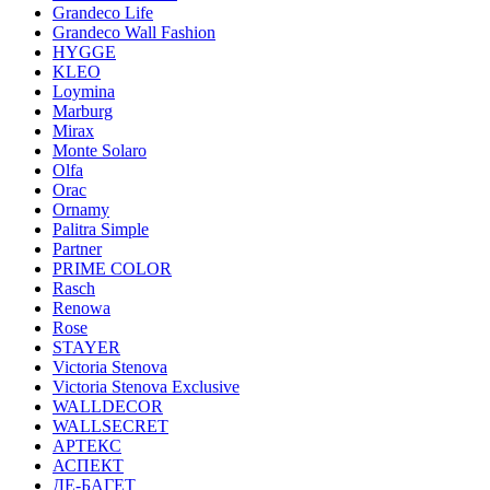
Grandeco Life
Grandeco Wall Fashion
HYGGE
KLEO
Loymina
Marburg
Mirax
Monte Solaro
Olfa
Orac
Ornamy
Palitra Simple
Partner
PRIME COLOR
Rasch
Renowa
Rose
STAYER
Victoria Stenova
Victoria Stenova Exclusive
WALLDECOR
WALLSECRET
АРТЕКС
АСПЕКТ
ДЕ-БАГЕТ