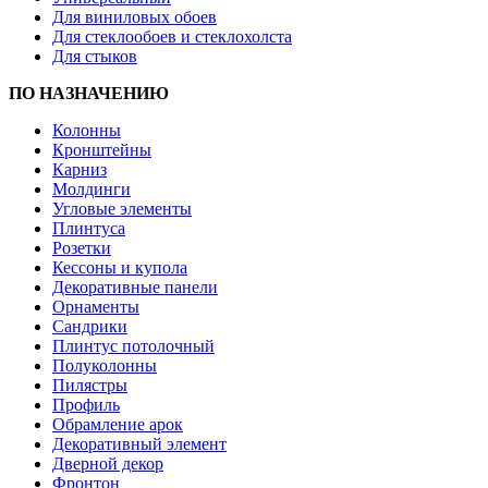
Для виниловых обоев
Для стеклообоев и стеклохолста
Для стыков
ПО НАЗНАЧЕНИЮ
Колонны
Кронштейны
Карниз
Молдинги
Угловые элементы
Плинтуса
Розетки
Кессоны и купола
Декоративные панели
Орнаменты
Сандрики
Плинтус потолочный
Полуколонны
Пилястры
Профиль
Обрамление арок
Декоративный элемент
Дверной декор
Фронтон