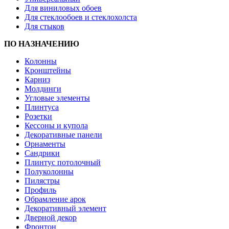
Для виниловых обоев
Для стеклообоев и стеклохолста
Для стыков
ПО НАЗНАЧЕНИЮ
Колонны
Кронштейны
Карниз
Молдинги
Угловые элементы
Плинтуса
Розетки
Кессоны и купола
Декоративные панели
Орнаменты
Сандрики
Плинтус потолочный
Полуколонны
Пилястры
Профиль
Обрамление арок
Декоративный элемент
Дверной декор
Фронтон