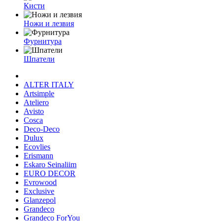
Кисти
Ножи и лезвия
Фурнитура
Шпатели
ALTER ITALY
Artsimple
Ateliero
Avisto
Cosca
Deco-Deco
Dulux
Ecovlies
Erismann
Eskaro Seinaliim
EURO DECOR
Evrowood
Exclusive
Glanzepol
Grandeco
Grandeco ForYou