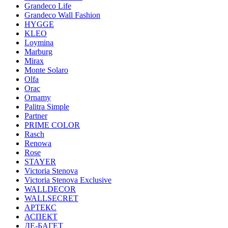
Grandeco Life
Grandeco Wall Fashion
HYGGE
KLEO
Loymina
Marburg
Mirax
Monte Solaro
Olfa
Orac
Ornamy
Palitra Simple
Partner
PRIME COLOR
Rasch
Renowa
Rose
STAYER
Victoria Stenova
Victoria Stenova Exclusive
WALLDECOR
WALLSECRET
АРТЕКС
АСПЕКТ
ДЕ-БАГЕТ