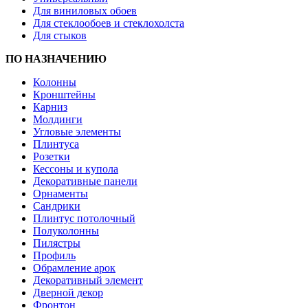
Для виниловых обоев
Для стеклообоев и стеклохолста
Для стыков
ПО НАЗНАЧЕНИЮ
Колонны
Кронштейны
Карниз
Молдинги
Угловые элементы
Плинтуса
Розетки
Кессоны и купола
Декоративные панели
Орнаменты
Сандрики
Плинтус потолочный
Полуколонны
Пилястры
Профиль
Обрамление арок
Декоративный элемент
Дверной декор
Фронтон