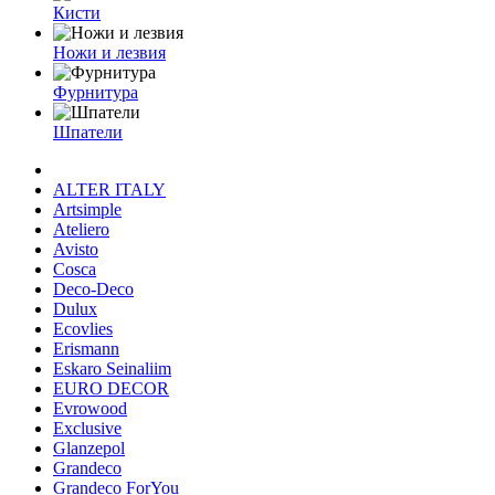
Кисти
Ножи и лезвия
Фурнитура
Шпатели
ALTER ITALY
Artsimple
Ateliero
Avisto
Cosca
Deco-Deco
Dulux
Ecovlies
Erismann
Eskaro Seinaliim
EURO DECOR
Evrowood
Exclusive
Glanzepol
Grandeco
Grandeco ForYou