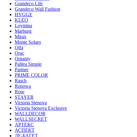
Grandeco Life
Grandeco Wall Fashion
HYGGE
KLEO
Loymina
Marburg
Mirax
Monte Solaro
Olfa
Orac
Ornamy
Palitra Simple
Partner
PRIME COLOR
Rasch
Renowa
Rose
STAYER
Victoria Stenova
Victoria Stenova Exclusive
WALLDECOR
WALLSECRET
АРТЕКС
АСПЕКТ
ДЕ-БАГЕТ