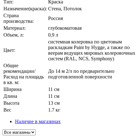
Тип:
Краска
Назначение(краска):
Стена, Потолок
Страна
Россия
производства:
Материал:
глубокоматовая
Объем, л:
0,9 л
системная колеровка по цветовым
раскладкам Paint by Hygge, а также по
Цвет:
веерам ведущих мировых колеровочных
систем (RAL, NCS, Symphony)
Общие
рекомендации/
До 14 м 2/л по предварительно
Расход на площадь
подготовленной поверхности
в кв. м:
Ширина
11 см
Длина
11 см
Высота
13 см
Вес
1.7 кг
Наличие в магазинах