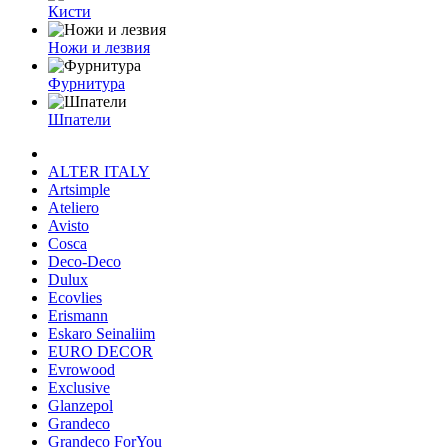
Кисти
Ножи и лезвия
Фурнитура
Шпатели
ALTER ITALY
Artsimple
Ateliero
Avisto
Cosca
Deco-Deco
Dulux
Ecovlies
Erismann
Eskaro Seinaliim
EURO DECOR
Evrowood
Exclusive
Glanzepol
Grandeco
Grandeco ForYou