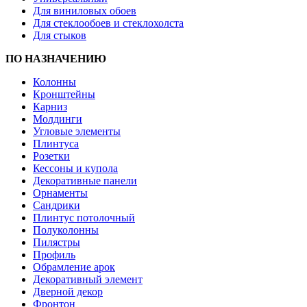
Для виниловых обоев
Для стеклообоев и стеклохолста
Для стыков
ПО НАЗНАЧЕНИЮ
Колонны
Кронштейны
Карниз
Молдинги
Угловые элементы
Плинтуса
Розетки
Кессоны и купола
Декоративные панели
Орнаменты
Сандрики
Плинтус потолочный
Полуколонны
Пилястры
Профиль
Обрамление арок
Декоративный элемент
Дверной декор
Фронтон