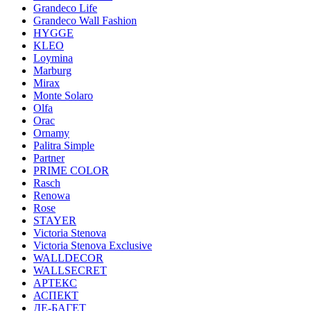
Grandeco Life
Grandeco Wall Fashion
HYGGE
KLEO
Loymina
Marburg
Mirax
Monte Solaro
Olfa
Orac
Ornamy
Palitra Simple
Partner
PRIME COLOR
Rasch
Renowa
Rose
STAYER
Victoria Stenova
Victoria Stenova Exclusive
WALLDECOR
WALLSECRET
АРТЕКС
АСПЕКТ
ДЕ-БАГЕТ