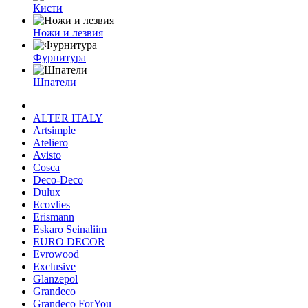
Кисти
Ножи и лезвия
Фурнитура
Шпатели
ALTER ITALY
Artsimple
Ateliero
Avisto
Cosca
Deco-Deco
Dulux
Ecovlies
Erismann
Eskaro Seinaliim
EURO DECOR
Evrowood
Exclusive
Glanzepol
Grandeco
Grandeco ForYou