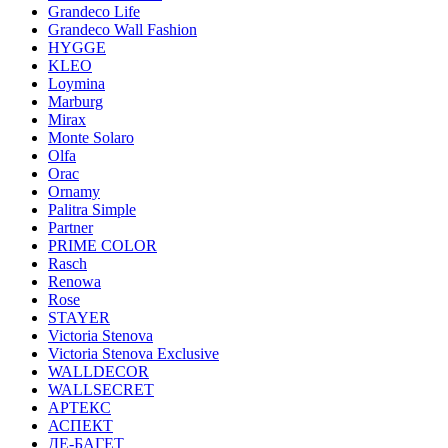
Grandeco Life
Grandeco Wall Fashion
HYGGE
KLEO
Loymina
Marburg
Mirax
Monte Solaro
Olfa
Orac
Ornamy
Palitra Simple
Partner
PRIME COLOR
Rasch
Renowa
Rose
STAYER
Victoria Stenova
Victoria Stenova Exclusive
WALLDECOR
WALLSECRET
АРТЕКС
АСПЕКТ
ДЕ-БАГЕТ