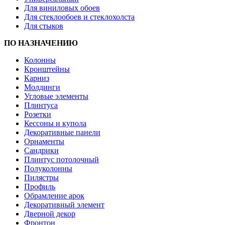
Для виниловых обоев
Для стеклообоев и стеклохолста
Для стыков
ПО НАЗНАЧЕНИЮ
Колонны
Кронштейны
Карниз
Молдинги
Угловые элементы
Плинтуса
Розетки
Кессоны и купола
Декоративные панели
Орнаменты
Сандрики
Плинтус потолочный
Полуколонны
Пилястры
Профиль
Обрамление арок
Декоративный элемент
Дверной декор
Фронтон