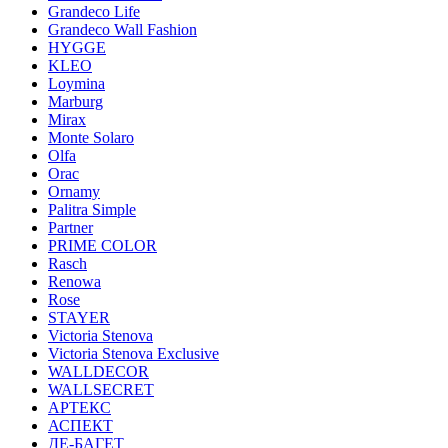
Grandeco Life
Grandeco Wall Fashion
HYGGE
KLEO
Loymina
Marburg
Mirax
Monte Solaro
Olfa
Orac
Ornamy
Palitra Simple
Partner
PRIME COLOR
Rasch
Renowa
Rose
STAYER
Victoria Stenova
Victoria Stenova Exclusive
WALLDECOR
WALLSECRET
АРТЕКС
АСПЕКТ
ДЕ-БАГЕТ