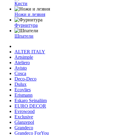
Кисти
Ножи и лезвия
Фурнитура
Шпатели
ALTER ITALY
Artsimple
Ateliero
Avisto
Cosca
Deco-Deco
Dulux
Ecovlies
Erismann
Eskaro Seinaliim
EURO DECOR
Evrowood
Exclusive
Glanzepol
Grandeco
Grandeco ForYou