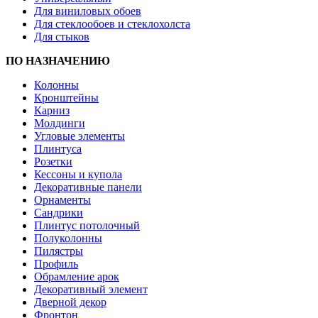
Для виниловых обоев
Для стеклообоев и стеклохолста
Для стыков
ПО НАЗНАЧЕНИЮ
Колонны
Кронштейны
Карниз
Молдинги
Угловые элементы
Плинтуса
Розетки
Кессоны и купола
Декоративные панели
Орнаменты
Сандрики
Плинтус потолочный
Полуколонны
Пилястры
Профиль
Обрамление арок
Декоративный элемент
Дверной декор
Фронтон