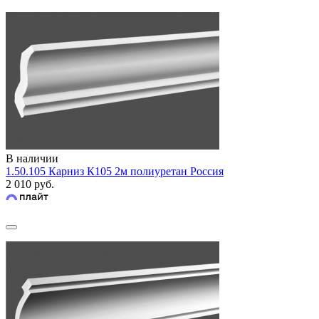
В наличии
1.50.105 Карниз К105 2м полиуретан Россия
2 010 руб.