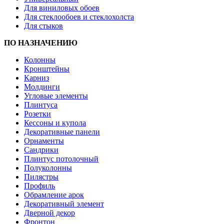
Для виниловых обоев
Для стеклообоев и стеклохолста
Для стыков
ПО НАЗНАЧЕНИЮ
Колонны
Кронштейны
Карниз
Молдинги
Угловые элементы
Плинтуса
Розетки
Кессоны и купола
Декоративные панели
Орнаменты
Сандрики
Плинтус потолочный
Полуколонны
Пилястры
Профиль
Обрамление арок
Декоративный элемент
Дверной декор
Фронтон