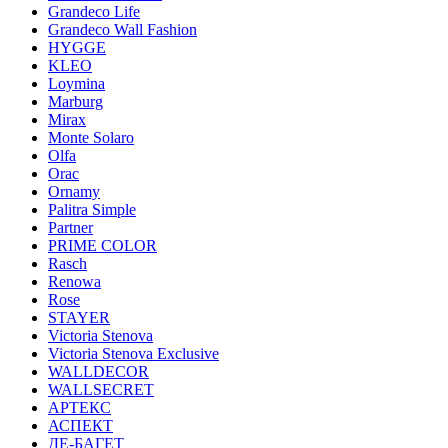
Grandeco Life
Grandeco Wall Fashion
HYGGE
KLEO
Loymina
Marburg
Mirax
Monte Solaro
Olfa
Orac
Ornamy
Palitra Simple
Partner
PRIME COLOR
Rasch
Renowa
Rose
STAYER
Victoria Stenova
Victoria Stenova Exclusive
WALLDECOR
WALLSECRET
АРТЕКС
АСПЕКТ
ДЕ-БАГЕТ