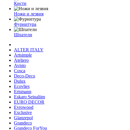
Кисти
Ножи и лезвия
Фурнитура
Шпатели
ALTER ITALY
Artsimple
Ateliero
Avisto
Cosca
Deco-Deco
Dulux
Ecovlies
Erismann
Eskaro Seinaliim
EURO DECOR
Evrowood
Exclusive
Glanzepol
Grandeco
Grandeco ForYou