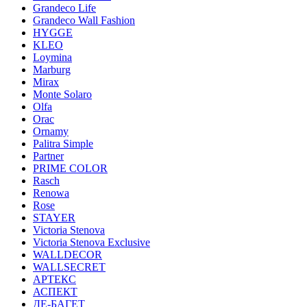
Grandeco Life
Grandeco Wall Fashion
HYGGE
KLEO
Loymina
Marburg
Mirax
Monte Solaro
Olfa
Orac
Ornamy
Palitra Simple
Partner
PRIME COLOR
Rasch
Renowa
Rose
STAYER
Victoria Stenova
Victoria Stenova Exclusive
WALLDECOR
WALLSECRET
АРТЕКС
АСПЕКТ
ДЕ-БАГЕТ