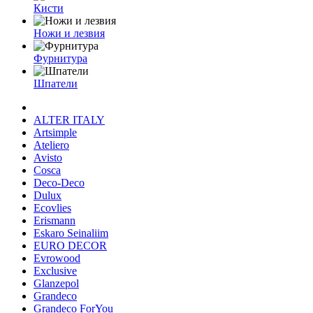
Кисти
Ножи и лезвия
Фурнитура
Шпатели
ALTER ITALY
Artsimple
Ateliero
Avisto
Cosca
Deco-Deco
Dulux
Ecovlies
Erismann
Eskaro Seinaliim
EURO DECOR
Evrowood
Exclusive
Glanzepol
Grandeco
Grandeco ForYou