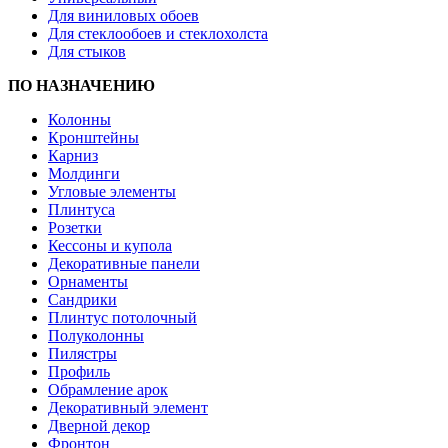
Для виниловых обоев
Для стеклообоев и стеклохолста
Для стыков
ПО НАЗНАЧЕНИЮ
Колонны
Кронштейны
Карниз
Молдинги
Угловые элементы
Плинтуса
Розетки
Кессоны и купола
Декоративные панели
Орнаменты
Сандрики
Плинтус потолочный
Полуколонны
Пилястры
Профиль
Обрамление арок
Декоративный элемент
Дверной декор
Фронтон